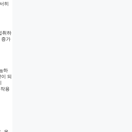
서서히
 섭취하
 증가
가늠하
상이 되
이
 작용
, 올