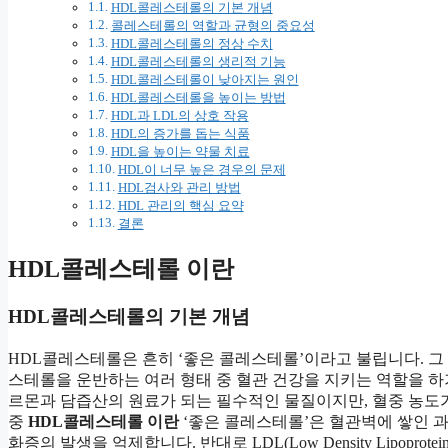
HDL콜레스테롤의 기본 개념
콜레스테롤의 역할과 균형의 중요성
HDL콜레스테롤의 정상 수치
HDL콜레스테롤의 생리적 기능
HDL콜레스테롤이 낮아지는 원인
HDL콜레스테롤을 높이는 방법
HDL과 LDL의 상호 작용
HDL의 증가를 돕는 식품
HDL을 높이는 약물 치료
HDL이 너무 높은 경우의 문제
HDL검사와 관리 방법
HDL 관리의 핵심 요약
결론
HDL콜레스테롤 이란
HDL콜레스테롤의 기본 개념
HDL콜레스테롤은 흔히 ‘좋은 콜레스테롤’이라고 불립니다. 그 이유는 H
스테롤을 운반하는 여러 형태 중 혈관 건강을 지키는 역할을 
르몬과 담즙산의 원료가 되는 필수적인 물질이지만, 혈중 농도가
중
HDL콜레스테롤 이란
‘좋은 콜레스테롤’은 혈관벽에 쌓인 
화증의 발생을 억제합니다. 반대로 LDL(Low Density Lipop