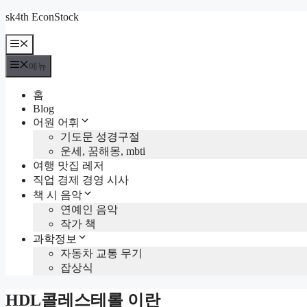
컨
sk4th EconStock
텐
메
츠
뉴
로
메뉴
건
너
홈
뛰
Blog
기
어원 어휘
기도문 성경구절
운세, 꿈해몽, mbti
여행 맛집 레저
직업 경제 경영 시사
책 시 음악
연예인 음악
작가 책
과학정보
자동차 교통 무기
잡상식
HDL콜레스테롤 이란