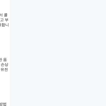
서 콜
라고 부
여합니
한 음
 손상
 유전
 방법