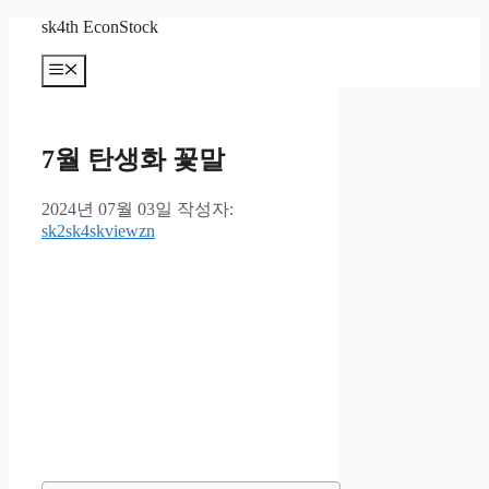
컨
sk4th EconStock
텐
메
츠
뉴
로
건
너
7월 탄생화 꽃말
뛰
기
2024년 07월 03일
작성자:
sk2sk4skviewzn