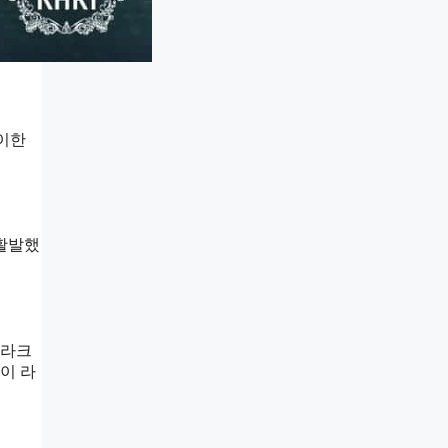
특이한
 활발했
 라크
이 라