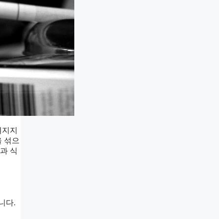
껴지지
을 섞으
과 식
니다.