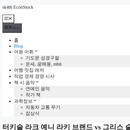
컨
sk4th EconStock
텐
메
츠
뉴
로
메뉴
건
너
홈
뛰
Blog
기
어원 어휘
기도문 성경구절
운세, 꿈해몽, mbti
여행 맛집 레저
직업 경제 경영 시사
책 시 음악
연예인 음악
작가 책
과학정보
자동차 교통 무기
잡상식
터키술 라크 예니 라키 브랜드 vs 그리스 