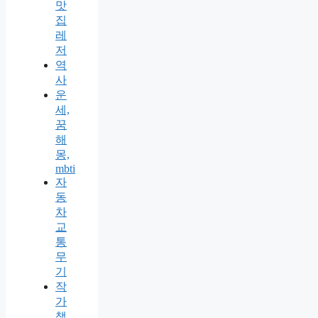
맛
집
레
저
역
사
운
세,
꿈
해
몽,
mbti
자
동
차
교
통
무
기
작
가
책