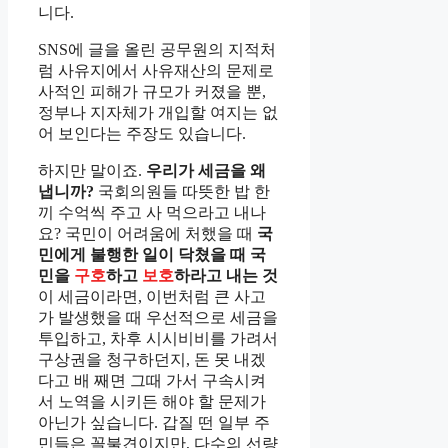
니다.
SNS에 글을 올린 공무원의 지적처
럼 사유지에서 사유재산의 문제로
사적인 피해가 규모가 커졌을 뿐,
정부나 지자체가 개입할 여지는 없
어 보인다는 주장도 있습니다.
하지만 말이죠.
우리가 세금을 왜
냅니까?
국회의원들 따뜻한 밥 한
끼 수억씩 주고 사 먹으라고 내나
요? 국민이 어려움에 처했을 때
국
민에게 불행한 일이 닥쳤을 때 국
민을
구호
하고
보호
하라고 내는 것
이 세금이라면, 이번처럼 큰 사고
가 발생했을 때 우선적으로 세금을
투입하고, 차후 시시비비를 가려서
구상권을 청구하던지, 돈 못 내겠
다고 배 째면 그때 가서 구속시켜
서 노역을 시키든 해야 할 문제가
아닌가 싶습니다. 갑질 떤 일부 주
민들은 꼴불견이지만, 다수의 선량