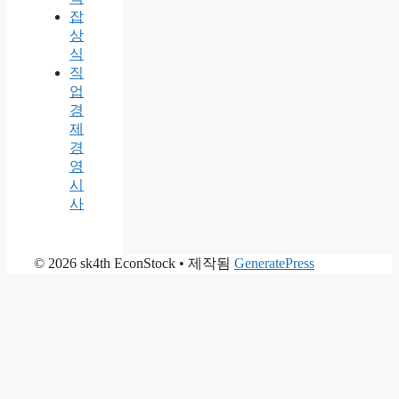
잡
상
식
직
업
경
제
경
영
시
사
© 2026 sk4th EconStock
• 제작됨
GeneratePress