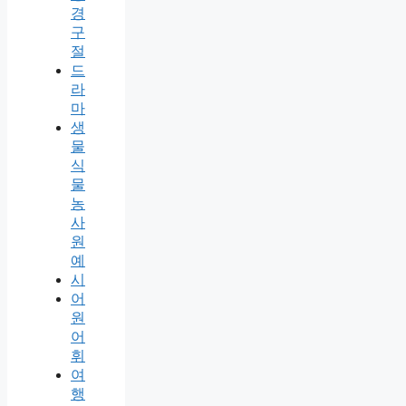
경
구
절
드
라
마
생
물
식
물
농
사
원
예
시
어
원
어
휘
여
행