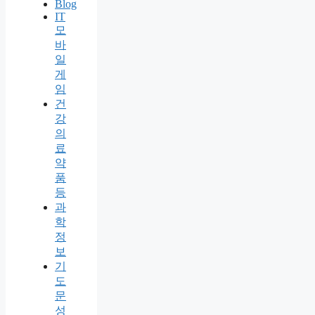
Blog
IT
모
바
일
게
임
건
강
의
료
약
품
등
과
학
정
보
기
도
문
성