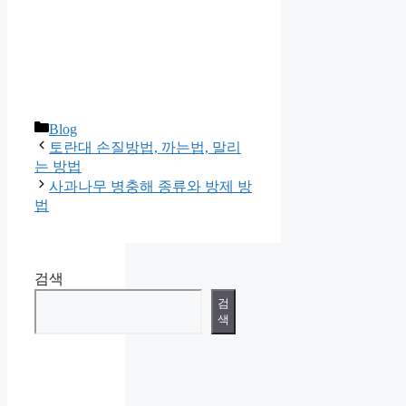
카
Blog
테
토란대 손질방법, 까는법, 말리
고
는 방법
리
사과나무 병충해 종류와 방제 방
법
검색
검
색