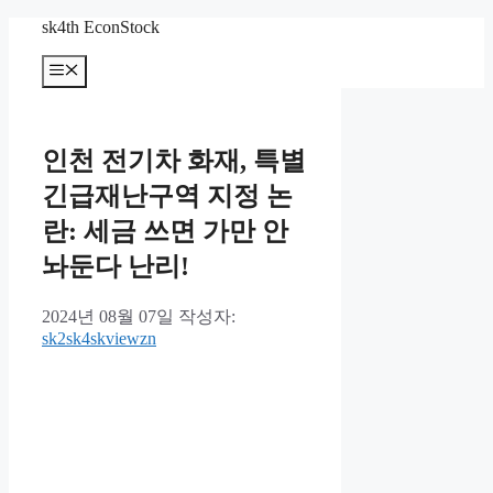
컨
sk4th EconStock
텐
메
츠
뉴
로
건
너
인천 전기차 화재, 특별
뛰
기
긴급재난구역 지정 논
란: 세금 쓰면 가만 안
놔둔다 난리!
2024년 08월 07일
작성자:
sk2sk4skviewzn