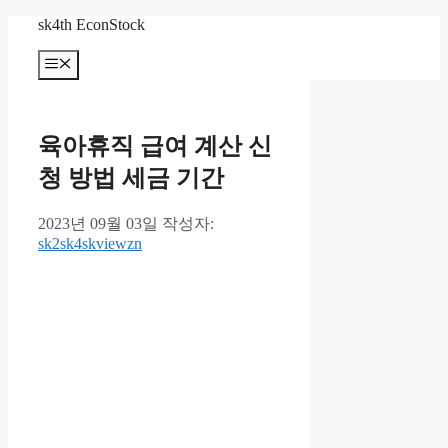
컨
sk4th EconStock
텐
메
츠
뉴
로
건
너
육아휴직 급여 계산 신
뛰
기
청 방법 세금 기간
2023년 09월 03일
작성자:
sk2sk4skviewzn