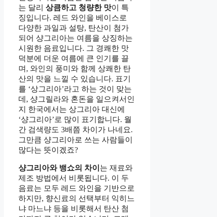
는 달리
상큼하고 청량한 맛
이 특
징입니다. 레드 와인을 베이스로
다양한 과일과 설탕, 탄산이 첨가
되어 샹그리아는 여름을 상징하는
시원한 음료입니다. 그 경쾌한 맛
덕분에 더운 여름에 큰 인기를 끌
며, 와인의 풍미와 함께 상쾌한 탄
산의 맛을 느낄 수 있습니다. 표기
를 ‘상그리아’라고 하는 것이 맞는
데, 샹그릴라와 혼돈을 일으켜서인
지 한국에서는 상그리아 대신에
‘샹그리아’로 많이 표기합니다. 월
간 검색량도 3배쯤 차이가 나네요.
그만큼 샹그리아로 쓰는 사람들이
많다는 뜻이겠죠?
샹그리아와 뱅쇼의 차이
는 재료와
제조 방법에서 비롯됩니다. 이 두
음료는 모두 레드 와인을 기반으로
하지만, 향신료의 선택부터 익히느
냐 마느냐 등을 비롯해서 탄산 첨