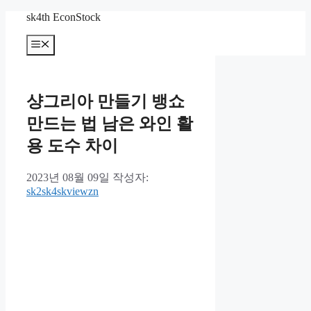
컨
sk4th EconStock
텐
메
츠
뉴
로
건
너
샹그리아 만들기 뱅쇼
뛰
기
만드는 법 남은 와인 활
용 도수 차이
2023년 08월 09일
작성자:
sk2sk4skviewzn