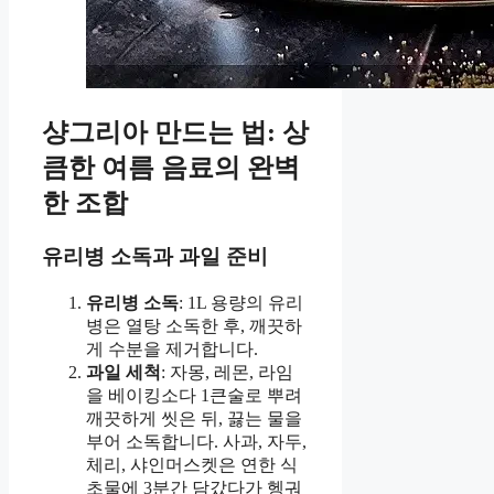
샹그리아 만드는 법: 상
큼한 여름 음료의 완벽
한 조합
유리병 소독과 과일 준비
유리병 소독
: 1L 용량의 유리
병은 열탕 소독한 후, 깨끗하
게 수분을 제거합니다.
과일 세척
: 자몽, 레몬, 라임
을 베이킹소다 1큰술로 뿌려
깨끗하게 씻은 뒤, 끓는 물을
부어 소독합니다. 사과, 자두,
체리, 샤인머스켓은 연한 식
초물에 3분간 담갔다가 헹궈