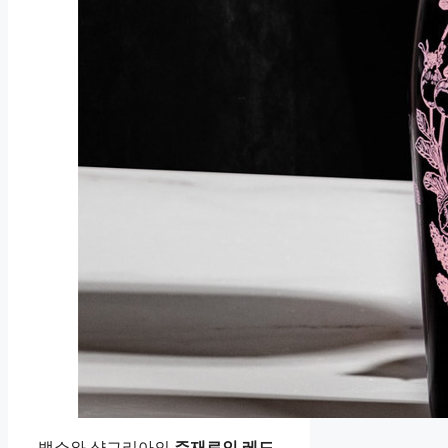
뱅쇼와 샹그리아의
주재료인 레드