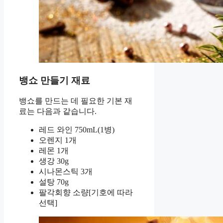
뱅쇼 만들기 재료
뱅쇼를 만드는 데 필요한 기본 재
료는 다음과 같습니다.
레드 와인 750mL(1병)
오렌지 1개
레몬 1개
생강 30g
시나몬스틱 3개
설탕 70g
팔각회향 소량[기호에 따라
선택]