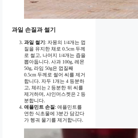
과일 손질과 썰기
과일 썰기
: 자몽의 1/4개는 껍
질을 유지한 채로 0.5cm 두께
로 썰고, 나머지 1/4개는 즙을
뽑아둡니다. 사과 100g, 레몬
50g, 라임 50g은 껍질째
0.5cm 두께로 썰어 씨를 제거
합니다. 자두 1개는 4 등분하
고, 체리는 2 등분한 뒤 씨를
제거하며, 샤인머스켓은 2 등
분합니다.
애플민트 손질
: 애플민트를
연한 식초물에 3분간 담갔다
가 헹궈 물기를 제거합니다.