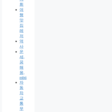
휘
여
행
맛
집
레
저
역
사
운
세,
꿈
해
몽,
mbti
자
동
차
교
통
무