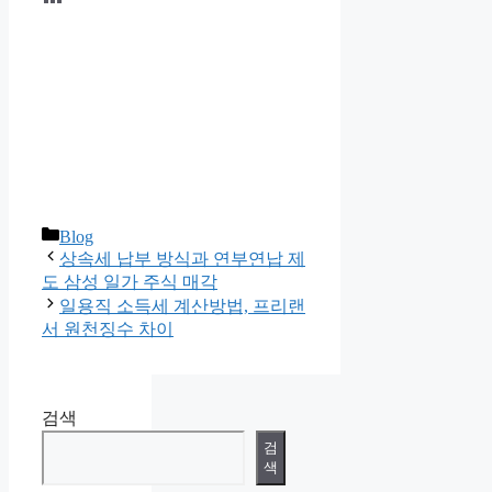
카
Blog
테
상속세 납부 방식과 연부연납 제
고
도 삼성 일가 주식 매각
리
일용직 소득세 계산방법, 프리랜
서 원천징수 차이
검색
검
색