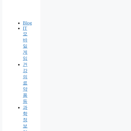
Blog
IT
모
바
일
게
임
건
강
의
료
약
품
등
과
학
정
보