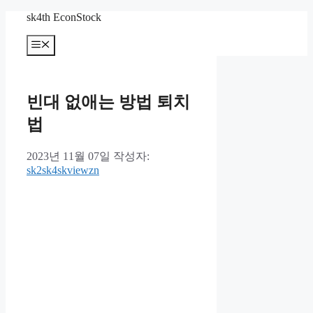
컨
sk4th EconStock
텐
메
츠
뉴
로
건
너
빈대 없애는 방법 퇴치
뛰
기
법
2023년 11월 07일
작성자:
sk2sk4skviewzn