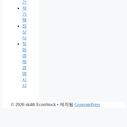
기
작
가
책
잡
상
식
직
업
경
제
경
영
시
사
© 2026 sk4th EconStock
• 제작됨
GeneratePress