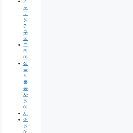
기
도
문
성
경
구
절
드
라
마
생
물
식
물
농
사
원
예
시
어
원
어