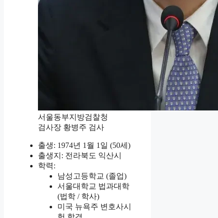
서울동부지방검찰청
검사장 황병주 검사
출생: 1974년 1월 1일 (50세)
출생지: 전라북도 익산시
학력:
남성고등학교 (졸업)
서울대학교 법과대학
(법학 / 학사)
미국 뉴욕주 변호사시
험 합격