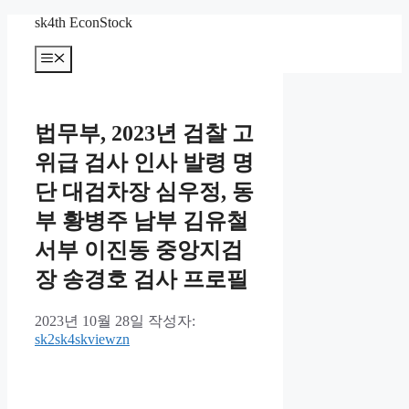
컨
sk4th EconStock
텐
메
츠
뉴
로
건
너
법무부, 2023년 검찰 고
뛰
기
위급 검사 인사 발령 명
단 대검차장 심우정, 동
부 황병주 남부 김유철
서부 이진동 중앙지검
장 송경호 검사 프로필
2023년 10월 28일
작성자:
sk2sk4skviewzn