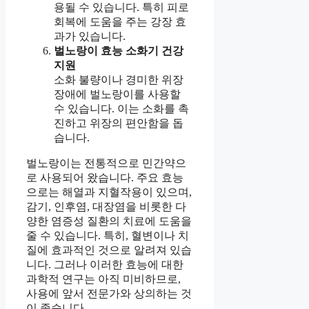
용될 수 있습니다. 특히 피로
회복에 도움을 주는 강장 효
과가 있습니다.
벌노랑이 효능 소화기 건강
지원
소화 불량이나 경미한 위장
장애에 벌노랑이를 사용할
수 있습니다. 이는 소화를 촉
진하고 위장의 편안함을 돕
습니다.
벌노랑이는 전통적으로 민간약으
로 사용되어 왔습니다. 주요 효능
으로는 해열과 지혈작용이 있으며,
감기, 인후염, 대장염을 비롯한 다
양한 염증성 질환의 치료에 도움을
줄 수 있습니다. 특히, 혈변이나 치
질에 효과적인 것으로 알려져 있습
니다. 그러나 이러한 효능에 대한
과학적 연구는 아직 미비하므로,
사용에 앞서 전문가와 상의하는 것
이 좋습니다.