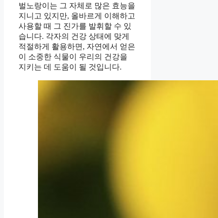
벌노랑이는 그 자체로 많은 효능을
지니고 있지만, 올바르게 이해하고
사용할 때 그 진가를 발휘할 수 있
습니다. 각자의 건강 상태에 맞게
적절하게 활용하면, 자연에서 얻은
이 소중한 식물이 우리의 건강을
지키는 데 도움이 될 것입니다.