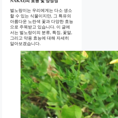
NAKAI)의 효능 및 상징성
벌노랑이는 우리에게는 다소 생소
할 수 있는 식물이지만, 그 특유의
아름다운 노란색 꽃과 다양한 효능
으로 주목받고 있습니다. 이 글에
서는 벌노랑이의 분류, 특징, 꽃말,
그리고 약용 효능에 대해 자세히
알아보겠습니다.