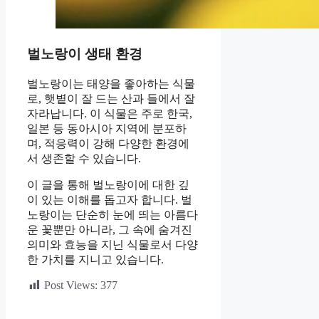
벌노랑이 생태 환경
벌노랑이는 태양을 좋아하는 식물
로, 햇볕이 잘 드는 산과 들에서 잘
자라납니다. 이 식물은 주로 한국,
일본 등 동아시아 지역에 분포하
며, 적응력이 강해 다양한 환경에
서 생존할 수 있습니다.
이 글을 통해 벌노랑이에 대한 깊
이 있는 이해를 돕고자 합니다. 벌
노랑이는 단순히 눈에 띄는 아름다
운 꽃뿐만 아니라, 그 속에 숨겨진
의미와 효능을 지닌 식물로서 다양
한 가치를 지니고 있습니다.
Post Views:
377