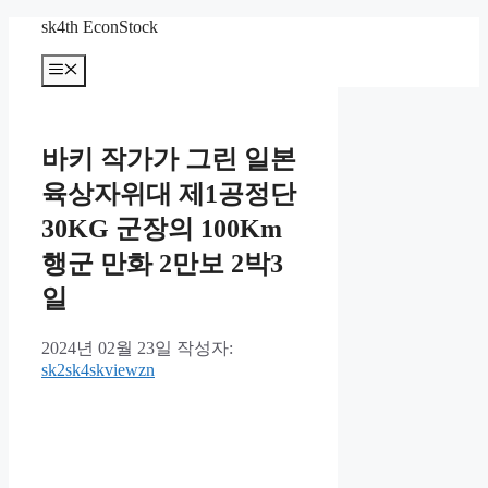
컨
sk4th EconStock
텐
메
츠
뉴
로
건
너
바키 작가가 그린 일본
뛰
기
육상자위대 제1공정단
30KG 군장의 100Km
행군 만화 2만보 2박3
일
2024년 02월 23일
작성자:
sk2sk4skviewzn