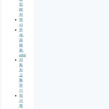
집
레
저
역
사
운
세,
꿈
해
몽,
mbti
자
동
차
교
통
무
기
작
가
책