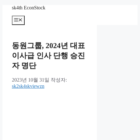
컨
sk4th EconStock
텐
메
츠
뉴
로
건
너
동원그룹, 2024년 대표
뛰
기
이사급 인사 단행 승진
자 명단
2023년 10월 31일
작성자:
sk2sk4skviewzn