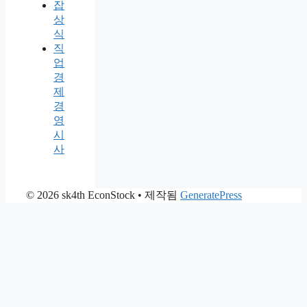
잡
상
식
직
업
경
제
경
영
시
사
© 2026 sk4th EconStock
• 제작됨
GeneratePress