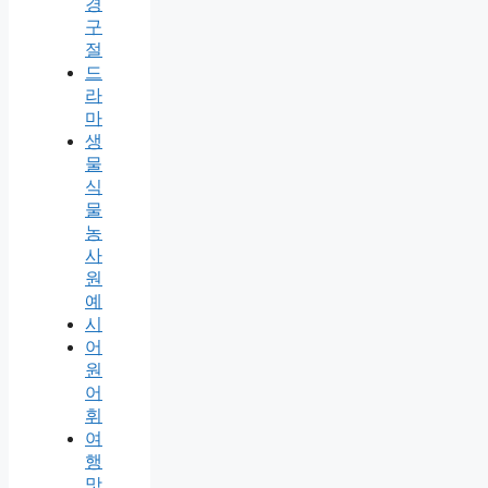
경
구
절
드
라
마
생
물
식
물
농
사
원
예
시
어
원
어
휘
여
행
맛