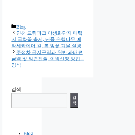
카
Blog
테
인천 드림파크 야생화단지 매립
고
지 국화꽃 축제, 단풍 은행나무 메
리
타세콰이어 길, 봄 벚꽃 겨울 설경
주정차 금지구역과 위반 과태료
금액 및 의견진술, 이의신청 방법 –
양식
검색
검
색
Blog