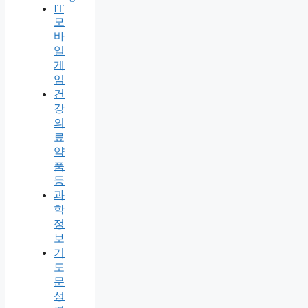
IT
모
바
일
게
임
건
강
의
료
약
품
등
과
학
정
보
기
도
문
성