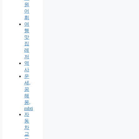
원
어
휘
여
행
맛
집
레
저
역
사
운
세,
꿈
해
몽,
mbti
자
동
차
교