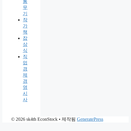
통
무
기
작
가
책
잡
상
식
직
업
경
제
경
영
시
사
© 2026 sk4th EconStock
• 제작됨
GeneratePress