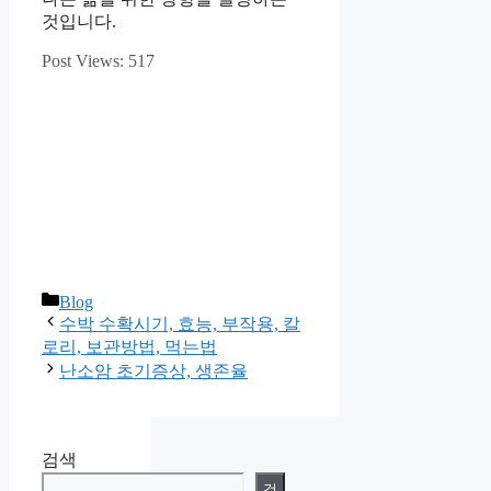
것입니다.
Post Views:
517
카
Blog
테
수박 수확시기, 효능, 부작용, 칼
고
로리, 보관방법, 먹는법
리
난소암 초기증상, 생존율
검색
검