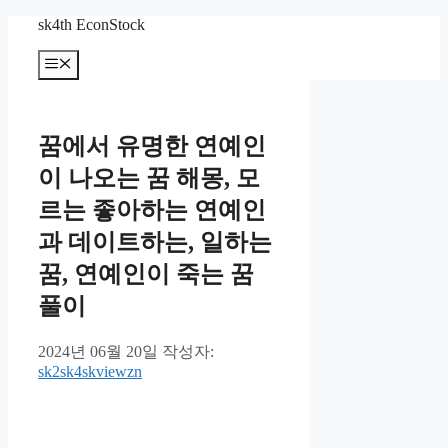
컨
sk4th EconStock
텐
메
츠
뉴
로
건
너
꿈에서 유명한 연예인
뛰
기
이 나오는 꿈 해몽, 모
르는 좋아하는 연예인
과 데이트하는, 일하는
꿈, 연예인이 죽는 꿈
풀이
2024년 06월 20일
작성자:
sk2sk4skviewzn