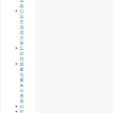
정
보
기
도
문
성
경
구
절
드
라
마
생
물
식
물
농
사
원
예
시
어