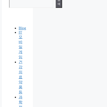
색
Blog
IT
모
바
일
게
임
건
강
의
료
약
품
등
과
학