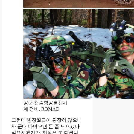
공군 전술항공통신체
계 정비, ROMAD
그런데 병장월급이 굉장히 많으니
까 군대 다녀오면 돈 좀 모으겠다
싶으시겠지만, 현실은 또 다릅니