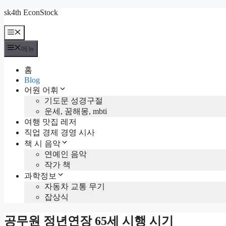
컨
sk4th EconStock
텐
메
츠
뉴
로
메뉴
건
너
홈
뛰
Blog
기
어원 어휘
기도문 성경구절
운세, 꿈해몽, mbti
여행 맛집 레저
직업 경제 경영 시사
책 시 음악
연예인 음악
작가 책
과학정보
자동차 교통 무기
잡상식
공무원 정년연장 65세 시행 시기