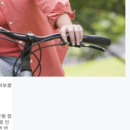
살펴보겠
무원 정
로 인
년 연