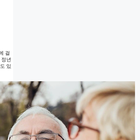
에 걸
 정년
도 있