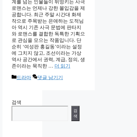
계를 넘는 인물들이 뒤엉키는 사극
로맨스는 언제나 강한 몰입감을 제
공합니다. 최근 주말 시간대 화제
작으로 주목받는 은애하는 도적님
아 역시 기존 사극 문법에 판타지
와 로맨스를 결합한 독특한 기획으
로 관심을 모으는 작품입니다. 단
순히 ‘여성판 홍길동’이라는 설정
에 그치지 않고, 조선이라는 가상
역사 공간에서 권력, 계급, 정의, 생
존이라는 묵직한 …
더 읽기
카
드라마
댓글 남기기
테
고
리
검색
검
색