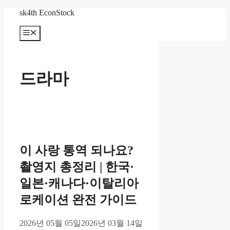
컨
sk4th EconStock
텐
메
츠
뉴
로
건
너
드라마
뛰
기
이 사랑 통역 되나요?
촬영지 총정리 | 한국·
일본·캐나다·이탈리아
로케이션 완전 가이드
2026년 05월 05일
2026년 03월 14일