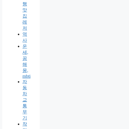
행
맛
집
레
저
역
사
운
세,
꿈
해
몽,
mbti
자
동
차
교
통
무
기
작