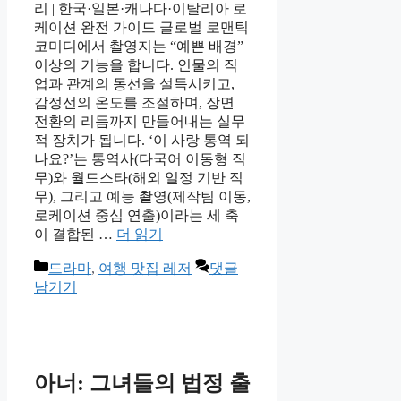
리 | 한국·일본·캐나다·이탈리아 로
케이션 완전 가이드 글로벌 로맨틱
코미디에서 촬영지는 “예쁜 배경”
이상의 기능을 합니다. 인물의 직
업과 관계의 동선을 설득시키고,
감정선의 온도를 조절하며, 장면
전환의 리듬까지 만들어내는 실무
적 장치가 됩니다. ‘이 사랑 통역 되
나요?’는 통역사(다국어 이동형 직
무)와 월드스타(해외 일정 기반 직
무), 그리고 예능 촬영(제작팀 이동,
로케이션 중심 연출)이라는 세 축
이 결합된 …
더 읽기
카
드라마
,
여행 맛집 레저
댓글
테
남기기
고
리
아너: 그녀들의 법정 출