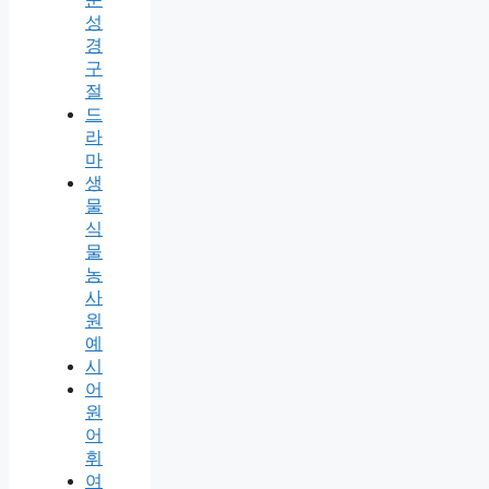
성
경
구
절
드
라
마
생
물
식
물
농
사
원
예
시
어
원
어
휘
여