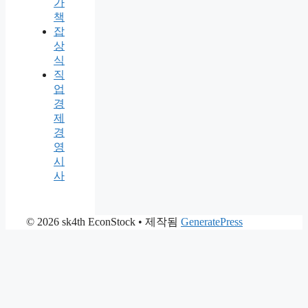
가
책
잡
상
식
직
업
경
제
경
영
시
사
© 2026 sk4th EconStock
• 제작됨
GeneratePress