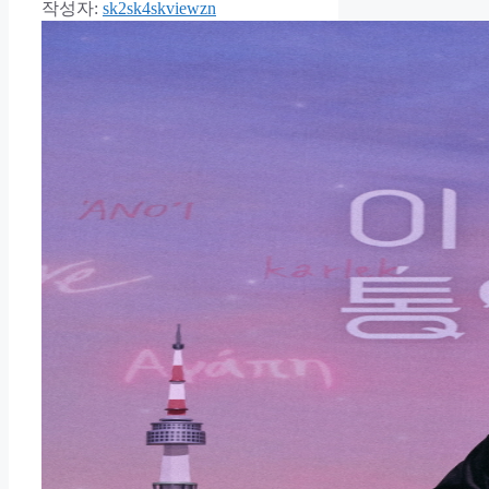
작성자:
sk2sk4skviewzn