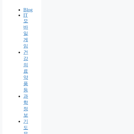
Blog
IT
모
바
일
게
임
건
강
의
료
약
품
등
과
학
정
보
기
도
문