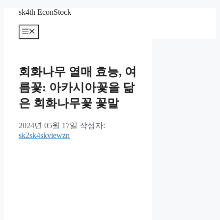
컨
sk4th EconStock
텐
메
츠
뉴
로
건
너
회화나무 열매 효능, 여
뛰
기
름꽃: 아카시아꽃을 닮
은 회화나무꽃 꽃말
2024년 05월 17일
작성자:
sk2sk4skviewzn